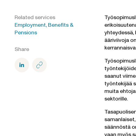
Related services
Työsopimusla
Employment, Benefits &
erikoisuute
Pensions
yhteydessä, 
ääriviivoja 
kerrannaisvai
Share
Työsopimusla
työntekijöid
saanut viime
työntekijää 
muita ehtoja.
sektorille.
Tasapuolisen
samanlaiset,
säännöstä on
vaan myös sa