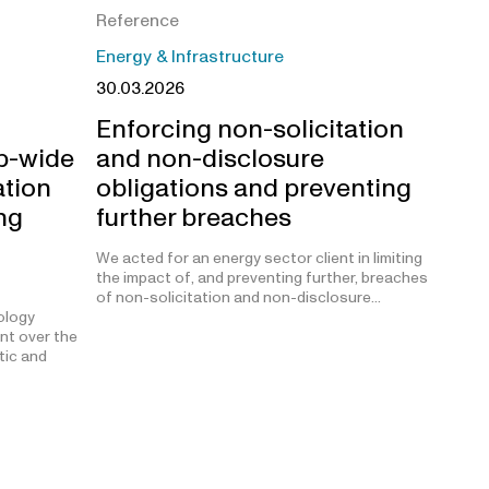
Reference
Energy & Infrastructure
30.03.2026
Enforcing non-solicitation
p-wide
and non-disclosure
tion
obligations and preventing
ng
further breaches
We acted for an energy sector client in limiting
the impact of, and preventing further, breaches
of non-solicitation and non-disclosure…
ology
nt over the
tic and