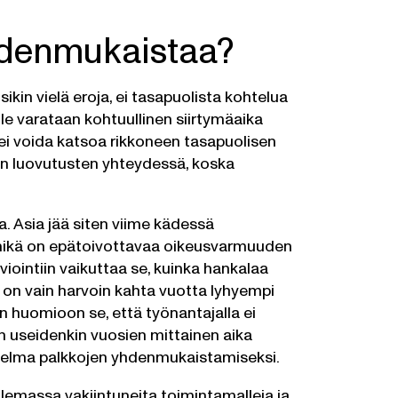
yhdenmukaistaa?
sikin vielä eroja, ei tasapuolista kohtelua
le varataan kohtuullinen siirtymäaika
ei voida katsoa rikkoneen tasapuolisen
keen luovutusten yhteydessä, koska
la. Asia jää siten viime kädessä
, mikä on epätoivottavaa oikeusvarmuuden
ointiin vaikuttaa se, kuinka hankalaa
 on vain harvoin kahta vuotta lyhyempi
n huomioon se, että työnantajalla ei
n useidenkin vuosien mittainen aika
nitelma palkkojen yhdenmukaistamiseksi.
 olemassa vakiintuneita toimintamalleja ja