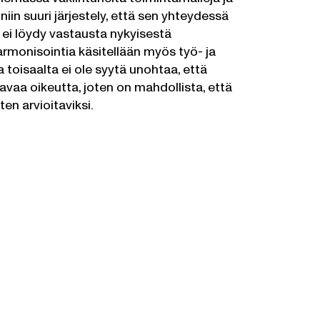
iin suuri järjestely, että sen yhteydessä
n ei löydy vastausta nykyisestä
rmonisointia käsitellään myös työ- ja
toisaalta ei ole syytä unohtaa, että
aa oikeutta, joten on mahdollista, että
n arvioitaviksi.