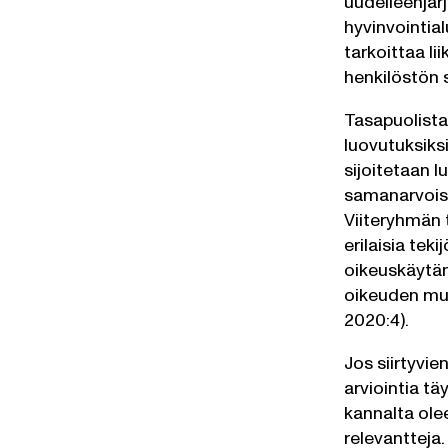
uudelleenjär
hyvinvointia
tarkoittaa l
henkilöstön s
Tasapuolista
luovutuksiksi
sijoitetaan 
samanarvoist
Viiteryhmän 
erilaisia tek
oikeuskäytän
oikeuden muk
2020:4).
Jos siirtyvi
arviointia tä
kannalta ole
relevantteja.