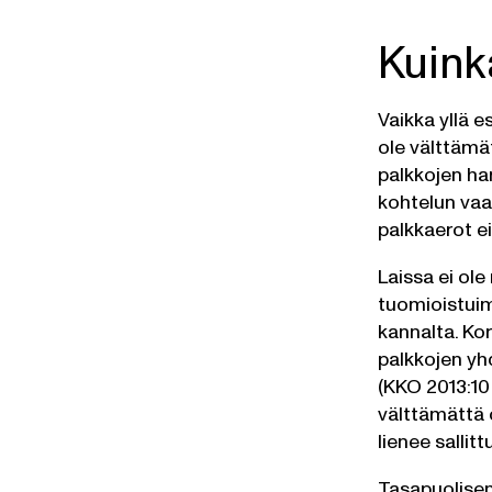
Kuink
Vaikka yllä e
ole välttämä
palkkojen ha
kohtelun vaa
palkkaerot e
Laissa ei ole
tuomioistuim
kannalta. Ko
palkkojen yh
(KKO 2013:10
välttämättä 
lienee salli
Tasapuolisen 