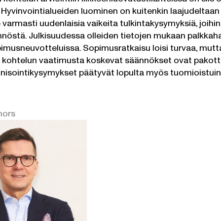
 Hyvinvointialueiden luominen on kuitenkin laajudeltaan n
 varmasti uudenlaisia vaikeita tulkintakysymyksiä, joihi
nöstä. Julkisuudessa olleiden tietojen mukaan palkkaha
imusneuvotteluissa. Sopimusratkaisu loisi turvaa, mutta 
 kohtelun vaatimusta koskevat säännökset ovat pakottav
isointikysymykset päätyvät lopulta myös tuomioistuinte
hors