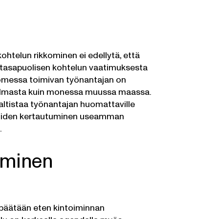
kohtelun rikkominen ei edellytä, että
ee tasapuolisen kohtelun vaatimuksesta
omessa toimivan työnantajan on
ulmasta kuin monessa muussa maassa.
i altistaa työnantajan huomattaville
 niiden kertautuminen useamman
.
uminen
 päätään eten kintoiminnan