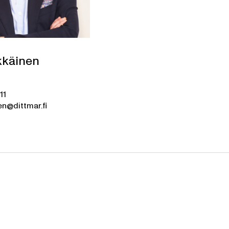
kkäinen
11
en@dittmar.fi