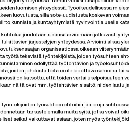
jestelyjen yhteydessä. Tämän vuoksi tasapuolinen kohte
lueiden luomisen yhteydessä. Työoikeudellisessa mieles
iikkeen luovutusta, sillä sote-uudistusta koskevan voim
iirto kunnista ja kuntayhtymistä hyvinvointialueelle kat
 kohtelua joudutaan sinänsä arvioimaan jatkuvasti yrity
 tulkittavien järjestelyjen yhteydessä. Arviointi alkaa yle
luovutuksensaajan organisaatiossa oikeaan viiteryhmää
a työtä tekevistä työntekijöistä, joiden työsuhteen ehto
tunnistaminen edellyttää työtehtävien ja työolosuhteiden 
ijöitä, joiden johdosta töitä ei ole pidettävä samoina ta
nössä on katsottu, että töiden vertailukelpoisuuteen 
aan näitä ovat mm. työtehtävien sisältö, niiden laatu 
en työntekijöiden työsuhteen ehtoihin jää eroja suhtees
ydennetään tarkastelemalla muita syitä, jotka voivat oike
elliset seikat vaikuttavat asiaan, joten myös työntekijö