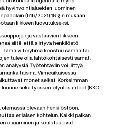
lu on korkealla agendalla myös
sä hyvinvointialueiden luominen
aanpanolain (616/2021) 18 §:n mukaan
sotaan liikkeen luovutukseksi.
skauppojen ja vastaavien liikkeen
ensä siitä, että siirtyvä henkilöstö
n. Tämä viiteryhmä koostuu samaa tai
jen tulee olla lähtökohtaisesti samat.
analyysiä. Työtehtäviin voi liittyä
i samankaltaisina. Viimeaikaisessa
vaikuttavat monet seikat. Korkeimman
ja luonne sekä työskentelyolosuhteet (KKO
sa olemassa olevaan henkilöstöön,
uttaa erilaisen kohtelun. Kaikki palkan
iden osaaminen ja koulutus ovat