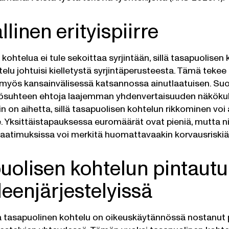
linen erityispiirre
kohtelua ei tule sekoittaa syrjintään, sillä tasapuolisen 
htelu johtuisi kielletystä syrjintäperusteesta. Tämä tek
myös kansainvälisessä katsannossa ainutlaatuisen. Su
työsuhteen ehtoja laajemman yhdenvertaisuuden näkök
iin on aihetta, sillä tasapuolisen kohtelun rikkominen vo
e. Yksittäistapauksessa euromäärät ovat pieniä, mutta
vaatimuksissa voi merkitä huomattavaakin korvausriskiä
uolisen kohtelun pintaut
leenjärjestelyissä
a tasapuolinen kohtelu on oikeuskäytännössä nostanut