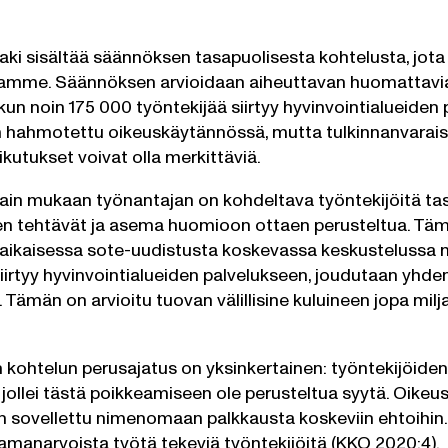
ki sisältää säännöksen tasapuolisesta kohtelusta, jota
namme. Säännöksen arvioidaan aiheuttavan huomattavi
kun noin 175 000 työntekijää siirtyy hyvinvointialueiden
on hahmotettu oikeuskäytännössä, mutta tulkinnanvaraisia
kutukset voivat olla merkittäviä.
in mukaan työnantajan on kohdeltava työntekijöitä tasap
en tehtävät ja asema huomioon ottaen perusteltua. Tä
aikaisessa sote-uudistusta koskevassa keskustelussa me
siirtyy hyvinvointialueiden palvelukseen, joudutaan yh
 Tämän on arvioitu tuovan välillisine kuluineen jopa milj
 kohtelun perusajatus on yksinkertainen: työntekijöiden
 jollei tästä poikkeamiseen ole perusteltua syytä. Oikeu
 sovellettu nimenomaan palkkausta koskeviin ehtoihin
manarvoista työtä tekeviä työntekijöitä (KKO 2020:4).