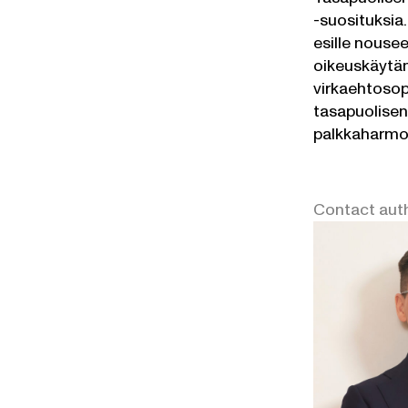
-suosituksia.
esille nousee
oikeuskäytän
virkaehtosop
tasapuolisen
palkkaharmon
Contact aut