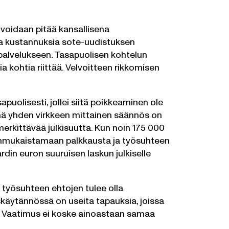
 voidaan pitää kansallisena
a kustannuksia sote-uudistuksen
 palvelukseen. Tasapuolisen kohtelun
 kohtia riittää. Velvoitteen rikkomisen
uolisesti, jollei siitä poikkeaminen ole
mä yhden virkkeen mittainen säännös on
rkittävää julkisuutta. Kun noin 175 000
denmukaistamaan palkkausta ja työsuhteen
ardin euron suuruisen laskun julkiselle
 työsuhteen ehtojen tulee olla
skäytännössä on useita tapauksia, joissa
. Vaatimus ei koske ainoastaan samaa