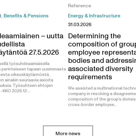
Reference
 Benefits & Pensions
Energy & Infrastructure
31.03.2026
eaamiainen – uutta
Determining the
dellista
composition of grou
äytäntöä 27.5.2026
employee representa
bodies and addressi
sellä työsuhdeaamiaisella
associated diversity
n perinteiseen tapaan uusimmasta
isesta oikeuskäytännöstä.
requirements
on ainakin seuraavia asioita
auksia: Työsuhteen ehtojen
We assisted a multinational techn
 -KKO 2026:12:…
company in resolving a disagreeme
composition of the group’s domes
cross-border employee…
More news