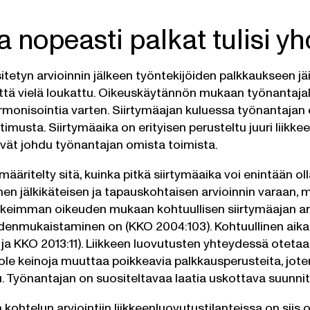
a nopeasti palkat tulisi 
sitetyn arvioinnin jälkeen työntekijöiden palkkaukseen jäi
ttä vielä loukattu. Oikeuskäytännön mukaan työnantajal
rmonisointia varten. Siirtymäajan kuluessa työnantajan 
timusta. Siirtymäaika on erityisen perusteltu juuri liik
ivät johdu työnantajan omista toimista.
 määritelty sitä, kuinka pitkä siirtymäaika voi enintään ol
en jälkikäteisen ja tapauskohtaisen arvioinnin varaan
rkeimman oikeuden mukaan kohtuullisen siirtymäajan arvi
denmukaistaminen on (KKO 2004:103). Kohtuullinen aika
 ja KKO 2013:11). Liikkeen luovutusten yhteydessä otetaa
ole keinoja muuttaa poikkeavia palkkausperusteita, jote
ttu. Työnantajan on suositeltavaa laatia uskottava suun
kohtelun arviointiin liikkeenluovutustilanteissa on siis