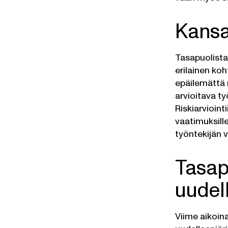
Kansal
Tasapuolista 
erilainen ko
epäilemättä 
arvioitava 
Riskiarvioint
vaatimuksill
työntekijän 
Tasap
uudel
Viime aikoin