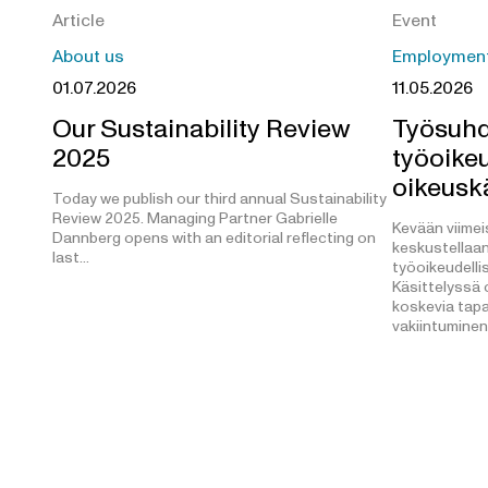
Article
Event
About us
Employment,
01.07.2026
11.05.2026
Our Sustainability Review
Työsuhd
2025
työoikeu
oikeusk
Today we publish our third annual Sustainability
Review 2025. Managing Partner Gabrielle
Kevään viimei
Dannberg opens with an editorial reflecting on
keskustellaa
last…
työoikeudell
Käsittelyssä 
koskevia tap
vakiintuminen