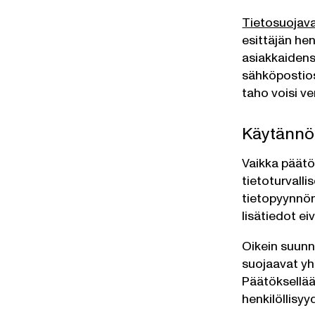
Tietosuojava
esittäjän hen
asiakkaidens
sähköpostios
taho voisi ve
Käytännön
Vaikka päätö
tietoturvalli
tietopyynnön 
lisätiedot e
Oikein suunni
suojaavat yht
Päätöksellää
henkilöllisyy