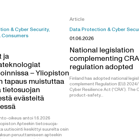
Article
tion & Cyber Security,
Data Protection & Cyber Secur
& Consumers
01.06.2026
National legislation
 ja
complementing CRA
ateknologiat
regulation adopted
oinnissa – Yliopiston
Finland has adopted national legisl
n tapaus muistuttaa
complement Regulation (EU) 2024/
ä tietosuojan
Cyber Resilience Act (“CRA”). The
product-safety…
stä evästeitä
äessä
into-oikeus antoi 1.6.2026
opiston Apteekin tietosuoja-
a uutisointi keskittyi suurelta osin
ksun peruuttamiseen apteekin