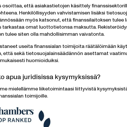
soittaa, että asiakastietojen käsittely finanssisektoril
hteena. Henkilöllisyyden vahvistamisen lisäksi tietosuo
ännössään myös katsonut, että finanssilaitoksen tulee lä
 tarkastaa omat luottotietonsa maksutta. Rekisteröidyn
n tulee siten olla mahdollisimman vaivatonta.
aneet useita finanssialan toimijoita räätälöimään kä
en, että sekä tietosuojalainsäädännön asettamat vaatimuk
nmukaisesti huomioiduiksi.
ko apua juridisissa kysymyksissä?
e mielellämme liiketoimintaasi liittyvistä kysymyksis
anssialan toimijoille.