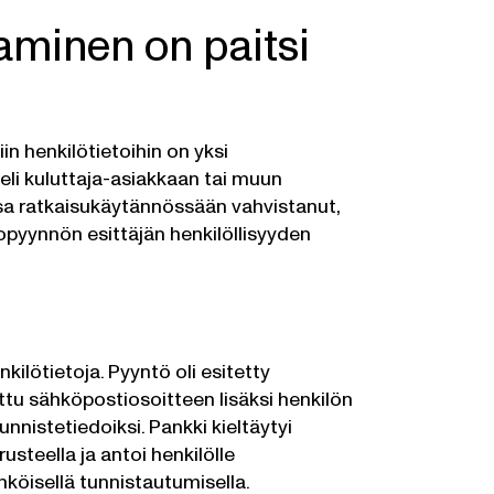
taminen on paitsi
n henkilötietoihin on yksi
eli kuluttaja-asiakkaan tai muun
ssa ratkaisukäytännössään vahvistanut,
etopyynnön esittäjän henkilöllisyyden
ilötietoja. Pyyntö oli esitetty
ttu sähköpostiosoitteen lisäksi henkilön
unnistetiedoiksi. Pankki kieltäytyi
usteella ja antoi henkilölle
hköisellä tunnistautumisella.