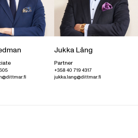
redman
Jukka Lång
ciate
Partner
0605
+358 40 719 4317
@dittmar.fi
jukka.lang@dittmar.fi