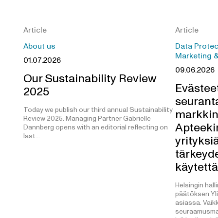
Article
Article
About us
Data Protec
Marketing 
01.07.2026
09.06.2026
Our Sustainability Review
Evästeet
2025
seurant
Today we publish our third annual Sustainability
markkin
Review 2025. Managing Partner Gabrielle
Apteeki
Dannberg opens with an editorial reflecting on
last…
yrityksi
tärkeyde
käytett
Helsingin hall
päätöksen Yli
asiassa. Vaikk
seuraamusma