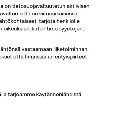
la on tietosuojavaltuutetun aktiivisen
javaltuutettu on viimeaikaisessa
htökohtaisesti tarjota henkilölle
 oikeuksien, kuten tietopyyntöjen,
ytäntönsä vastaamaan liiketoiminnan
set että finanssialan erityispiirteet
tä ja tarjoamme käytännönläheistä