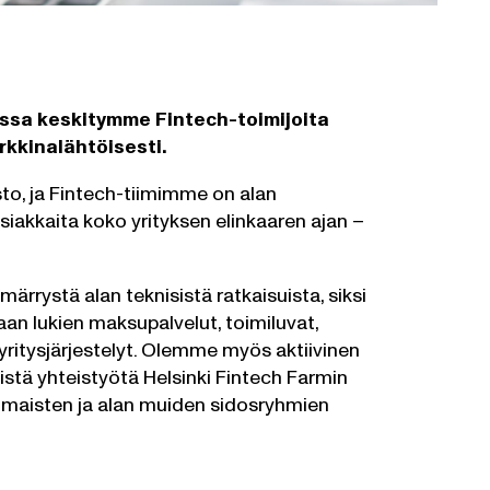
ossa keskitymme Fintech-toimijoita
arkkinalähtöisesti.
sto, ja Fintech-tiimimme on alan
akkaita koko yrityksen elinkaaren ajan –
rrystä alan teknisistä ratkaisuista, siksi
n lukien maksupalvelut, toimiluvat,
yritysjärjestelyt. Olemme myös aktiivinen
tä yhteistyötä Helsinki Fintech Farmin
nomaisten ja alan muiden sidosryhmien