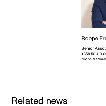
Roope F
Senior Asso
+358 50 410 
roope.fredman
Related news