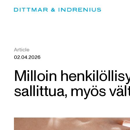
Skip
to
content
Article
02.04.2026
Milloin henkilölli
sallittua, myös vä