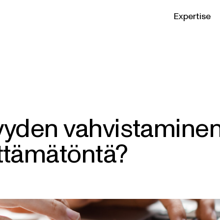
Expertise
syyden vahvistaminen
lttämätöntä?