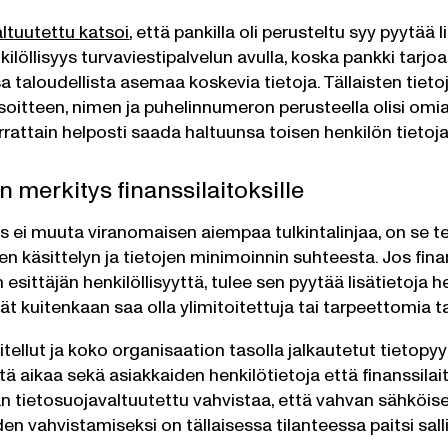
ltuutettu katsoi
, että pankilla oli perusteltu syy pyytää
kilöllisyys turvaviestipalvelun avulla, koska pankki tarjoa
a taloudellista asemaa koskevia tietoja. Tällaisten tiet
oitteen, nimen ja puhelinnumeron perusteella olisi omiaa
rrattain helposti saada haltuunsa toisen henkilön tietoja
 merkitys finanssilaitoksille
s ei muuta viranomaisen aiempaa tulkintalinjaa, on se te
sen käsittelyn ja tietojen minimoinnin suhteesta. Jos fina
esittäjän henkilöllisyyttä, tulee sen pyytää lisätietoja 
ivät kuitenkaan saa olla ylimitoitettuja tai tarpeettomi
tellut ja koko organisaation tasolla jalkautetut tietopy
ä aikaa sekä asiakkaiden henkilötietoja että finanssilait
n tietosuojavaltuutettu vahvistaa, että vahvan sähköi
den vahvistamiseksi on tällaisessa tilanteessa paitsi sal