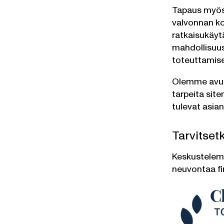
Tapaus myös o
valvonnan ko
ratkaisukäyt
mahdollisuus
toteuttamise
Olemme avust
tarpeita sit
tulevat asia
Tarvitset
Keskustelemm
neuvontaa fin