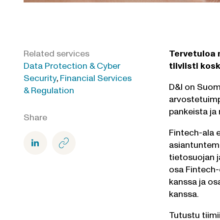
Related services
Tervetuloa 
Data Protection & Cyber
tiiviisti ko
Security
,
Financial Services
D&I on Suome
& Regulation
arvostetuimp
pankeista ja 
Share
Fintech-ala 
asiantuntemu
tietosuojan 
osa Fintech-
kanssa ja os
kanssa.
Tutustu tiim