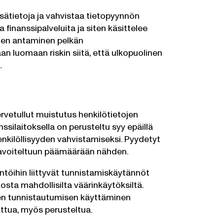
 lisätietoja ja vahvistaa tietopyynnön
a finanssipalveluita ja siten käsittelee
ojen antaminen pelkän
n luomaan riskin siitä, että ulkopuolinen
.
rvetullut muistutus henkilötietojen
nssilaitoksella on perusteltu syy epäillä
henkilöllisyyden vahvistamiseksi. Pyydetyt
a tavoiteltuun päämäärään nähden.
yntöihin liittyvät tunnistamiskäytännöt
osta mahdollisilta väärinkäytöksiltä.
sen tunnistautumisen käyttäminen
littua, myös perusteltua.