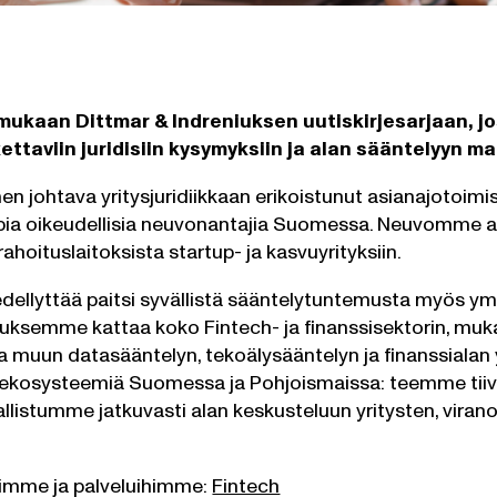
mukaan Dittmar & Indreniuksen uutiskirjesarjaan, j
skettaviin juridisiin kysymyksiin ja alan sääntelyyn m
n johtava yritysjuridiikkaan erikoistunut asianajotoimi
ia oikeudellisia neuvonantajia Suomessa. Neuvomme asi
rahoituslaitoksista startup- ja kasvuyrityksiin.
edellyttää paitsi syvällistä sääntelytuntemusta myös ymmä
ksemme kattaa koko Fintech- ja finanssisektorin, mukaa
ja muun datasääntelyn, tekoälysääntelyn ja finanssialan 
ekosysteemiä Suomessa ja Pohjoismaissa: teemme tiivis
allistumme jatkuvasti alan keskusteluun yritysten, vira
iimme ja palveluihimme:
Fintech