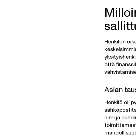
Millo
salli
Henkilön oik
keskeisimmis
yksityishenk
että finanssi
vahvistamise
Asian tau
Henkilö oli 
sähköpostits
nimi ja puhel
toimittamasta
mahdollisuud