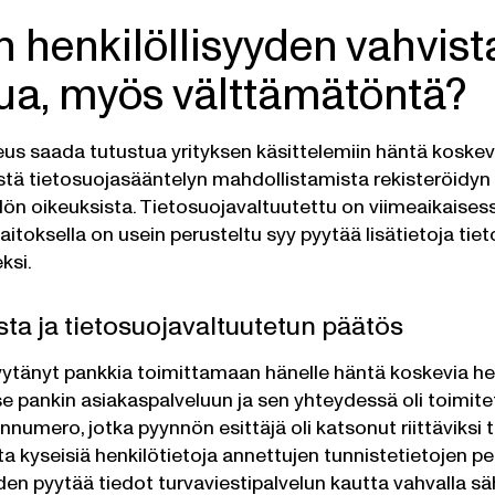
in henkilöllisyyden vahvis
ttua, myös välttämätöntä?
eus saada tutustua yrityksen käsittelemiin häntä koskevii
tä tietosuojasääntelyn mahdollistamista rekisteröidyn 
ilön oikeuksista. Tietosuojavaltuutettu on viimeaikaise
laitoksella on usein perusteltu syy pyytää lisätietoja ti
ksi.
sta ja tietosuojavaltuutetun päätös
pyytänyt pankkia toimittamaan hänelle häntä koskevia henk
e pankin asiakaspalveluun ja sen yhteydessä oli toimite
innumero, jotka pyynnön esittäjä oli katsonut riittäviksi t
 kyseisiä henkilötietoja annettujen tunnistetietojen per
en pyytää tiedot turvaviestipalvelun kautta vahvalla sä