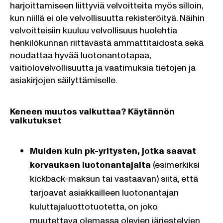
harjoittamiseen liittyviä velvoitteita myös silloin,
kun niillä ei ole velvollisuutta rekisteröityä. Näihin
velvoitteisiin kuuluu velvollisuus huolehtia
henkilökunnan riittävästä ammattitaidosta sekä
noudattaa hyvää luotonantotapaa,
vaitiolovelvollisuutta ja vaatimuksia tietojen ja
asiakirjojen säilyttämiselle.
Keneen muutos vaikuttaa? Käytännön
vaikutukset
Muiden kuin pk-yritysten, jotka saavat
korvauksen luotonantajalta
(esimerkiksi
kickback-maksun tai vastaavan) siitä, että
tarjoavat asiakkailleen luotonantajan
kuluttajaluottotuotetta, on joko
muutettava olemassa olevien järjestelyjen