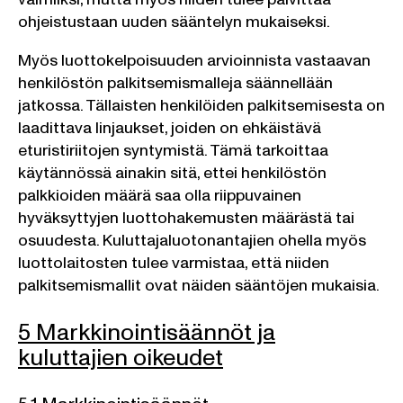
ohjeistustaan uuden sääntelyn mukaiseksi.
Myös luottokelpoisuuden arvioinnista vastaavan
henkilöstön palkitsemismalleja säännellään
jatkossa. Tällaisten henkilöiden palkitsemisesta on
laadittava linjaukset, joiden on ehkäistävä
eturistiriitojen syntymistä. Tämä tarkoittaa
käytännössä ainakin sitä, ettei henkilöstön
palkkioiden määrä saa olla riippuvainen
hyväksyttyjen luottohakemusten määrästä tai
osuudesta. Kuluttajaluotonantajien ohella myös
luottolaitosten tulee varmistaa, että niiden
palkitsemismallit ovat näiden sääntöjen mukaisia.
5 Markkinointisäännöt ja
kuluttajien oikeudet