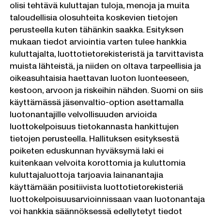
olisi tehtävä kuluttajan tuloja, menoja ja muita
taloudellisia olosuhteita koskevien tietojen
perusteella kuten tähänkin saakka. Esityksen
mukaan tiedot arviointia varten tulee hankkia
kuluttajalta, luottotietorekisteristä ja tarvittavista
muista lähteistä, ja niiden on oltava tarpeellisia ja
oikeasuhtaisia haettavan luoton luonteeseen,
kestoon, arvoon ja riskeihin nähden. Suomi on siis
käyttämässä jäsenvaltio-option asettamalla
luotonantajille velvollisuuden arvioida
luottokelpoisuus tietokannasta hankittujen
tietojen perusteella. Hallituksen esityksestä
poiketen eduskunnan hyväksymä laki ei
kuitenkaan velvoita korottomia ja kuluttomia
kuluttajaluottoja tarjoavia lainanantajia
käyttämään positiivista luottotietorekisteriä
luottokelpoisuusarvioinnissaan vaan luotonantaja
voi hankkia säännöksessä edellytetyt tiedot