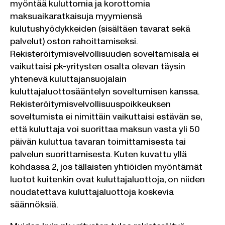
myöntää kuluttomia ja korottomia
maksuaikaratkaisuja myymiensä
kulutushyödykkeiden (sisältäen tavarat sekä
palvelut) oston rahoittamiseksi.
Rekisteröitymisvelvollisuuden soveltamisala ei
vaikuttaisi pk-yritysten osalta olevan täysin
yhtenevä kuluttajansuojalain
kuluttajaluottosääntelyn soveltumisen kanssa.
Rekisteröitymisvelvollisuuspoikkeuksen
soveltumista ei nimittäin vaikuttaisi estävän se,
että kuluttaja voi suorittaa maksun vasta yli 50
päivän kuluttua tavaran toimittamisesta tai
palvelun suorittamisesta. Kuten kuvattu yllä
kohdassa 2, jos tällaisten yhtiöiden myöntämät
luotot kuitenkin ovat kuluttajaluottoja, on niiden
noudatettava kuluttajaluottoja koskevia
säännöksiä.