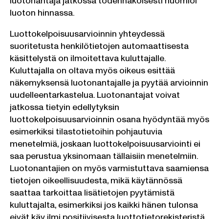
luotonantaja jatkossa todennäköisesti huomioi
luoton hinnassa.
Luottokelpoisuusarvioinnin yhteydessä
suoritetusta henkilötietojen automaattisesta
käsittelystä on ilmoitettava kuluttajalle.
Kuluttajalla on oltava myös oikeus esittää
näkemyksensä luotonantajalle ja pyytää arvioinnin
uudelleentarkastelua. Luotonantajat voivat
jatkossa tietyin edellytyksin
luottokelpoisuusarvioinnin osana hyödyntää myös
esimerkiksi tilastotietoihin pohjautuvia
menetelmiä, joskaan luottokelpoisuusarviointi ei
saa perustua yksinomaan tällaisiin menetelmiin.
Luotonantajien on myös varmistuttava saamiensa
tietojen oikeellisuudesta, mikä käytännössä
saattaa tarkoittaa lisätietojen pyytämistä
kuluttajalta, esimerkiksi jos kaikki hänen tulonsa
eivät käy ilmi positiivisesta luottotietorekisteristä.