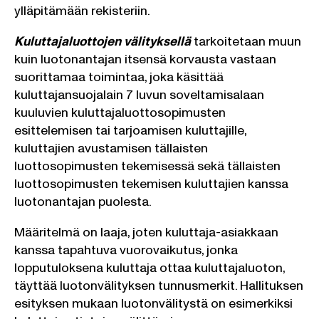
ylläpitämään rekisteriin.
Kuluttajaluottojen välityksellä
tarkoitetaan muun
kuin luotonantajan itsensä korvausta vastaan
suorittamaa toimintaa, joka käsittää
kuluttajansuojalain 7 luvun soveltamisalaan
kuuluvien kuluttajaluottosopimusten
esittelemisen tai tarjoamisen kuluttajille,
kuluttajien avustamisen tällaisten
luottosopimusten tekemisessä sekä tällaisten
luottosopimusten tekemisen kuluttajien kanssa
luotonantajan puolesta.
Määritelmä on laaja, joten kuluttaja-asiakkaan
kanssa tapahtuva vuorovaikutus, jonka
lopputuloksena kuluttaja ottaa kuluttajaluoton,
täyttää luotonvälityksen tunnusmerkit. Hallituksen
esityksen mukaan luotonvälitystä on esimerkiksi