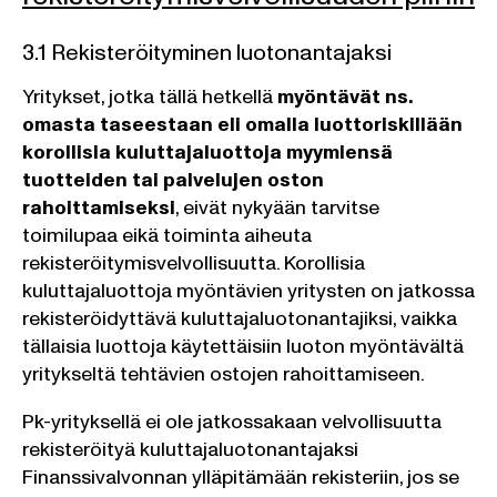
3.1 Rekisteröityminen luotonantajaksi
Yritykset, jotka tällä hetkellä
myöntävät ns.
omasta taseestaan eli omalla luottoriskillään
korollisia kuluttajaluottoja myymiensä
tuotteiden tai palvelujen oston
rahoittamiseksi
, eivät nykyään tarvitse
toimilupaa eikä toiminta aiheuta
rekisteröitymisvelvollisuutta. Korollisia
kuluttajaluottoja myöntävien yritysten on jatkossa
rekisteröidyttävä kuluttajaluotonantajiksi, vaikka
tällaisia luottoja käytettäisiin luoton myöntävältä
yritykseltä tehtävien ostojen rahoittamiseen.
Pk-yrityksellä ei ole jatkossakaan velvollisuutta
rekisteröityä kuluttajaluotonantajaksi
Finanssivalvonnan ylläpitämään rekisteriin, jos se