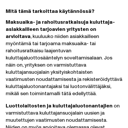
Mitä tämä tarkoittaa käytännössä?
Maksuaika- ja rahoitusratkaisuja kuluttaja-
asiakkailleen tarjoavien yritysten on
arvioitava
, kuuluuko niiden asiakkailleen
myöntämä tai tarjoama maksuaika- tai
rahoitusratkaisu laajentuvan
kuluttajaluottosääntelyn soveltamisalaan. Jos
näin on, yrityksen on varmistuttava
kuluttajansuojalain yksityiskohtaisten
vaatimusten noudattamisesta ja rekisteröidyttävä
kuluttajaluotonantajaksi tai luotonvälittäjäksi,
mikäli sen toimintamalli tätä edellyttää.
Luottolaitosten ja kuluttajaluotonantajien
on
varmistuttava kuluttajansuojalain uusien ja
muutettujen vaatimusten noudattamisesta.
Niiden on myös arvioitava olemassa olevat