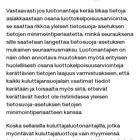
Vastaavasti jos luotonantaja kerää liikaa tietoja
asiakkaastaan osana luottokelpoisuusarviointia,
se saattaa rikkoa yleisen tietosuoja-asetuksen
tietojen minimointiperiaatetta, minkä seurauksena
sille saatetaan langettaa tietosuoja-asetuksen
mukainen seuraamusmaksu. Luotonantajien on
näin ollen arvioitava muutoksen myötä erityisen
huolellisesti osana luottokelpoisuusarviointeja
kerättävien tietojen laajuus varmistuakseen, että
kaikki kuluttajansuojalain vaatimat tiedot
kerätään ja toisaalta myös siitä, etteivät
kerättävät tiedot ole ristiriidassa yleisen
tietosuoja-asetuksen tietojen
minimointiperiaatteen kanssa.
Koska sellaisilla kuluttajaluotonantajilla, jotka
myöntävät kuluttajaluottoja vain myymiensä