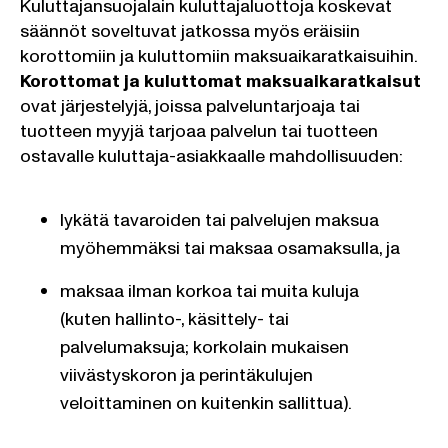
Kuluttajansuojalain kuluttajaluottoja koskevat
säännöt soveltuvat jatkossa myös eräisiin
korottomiin ja kuluttomiin maksuaikaratkaisuihin.
Korottomat ja kuluttomat maksuaikaratkaisut
ovat järjestelyjä, joissa palveluntarjoaja tai
tuotteen myyjä tarjoaa palvelun tai tuotteen
ostavalle kuluttaja-asiakkaalle mahdollisuuden:
lykätä tavaroiden tai palvelujen maksua
myöhemmäksi tai maksaa osamaksulla, ja
maksaa ilman korkoa tai muita kuluja
(kuten hallinto-, käsittely- tai
palvelumaksuja; korkolain mukaisen
viivästyskoron ja perintäkulujen
veloittaminen on kuitenkin sallittua).