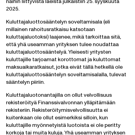
näihin liittyvistä laeista julkaistiin 25. syyskuuta
2025.
Kuluttajaluottosääntelyn soveltamisala (eli
millainen rahoitusratkaisu katsotaan
kuluttajaluotoksi) laajenee, mikä tarkoittaa sitä,
että yhä useamman yrityksen tulee noudattaa
kuluttajaluottosääntelyä. Yleisesti yritysten
kuluttajille tarjoamat korottomat ja kuluttomat
maksuaikaratkaisut, jotka eivät tällä hetkellä ole
kuluttajaluottosääntelyn soveltamisalalla, tulevat
sääntelyn piiriin.
Kuluttajaluotonantajilla on ollut velvollisuus
rekisteröityä Finanssivalvonnan ylläpitämään
rekisteriin. Rekisteröitymisvelvollisuutta ei
kuitenkaan ole ollut esimerkiksi silloin, kun
kuluttajille myönnetyistä luotoista ei ole peritty
korkoja tai muita kuluja. Yhä useamman yrityksen