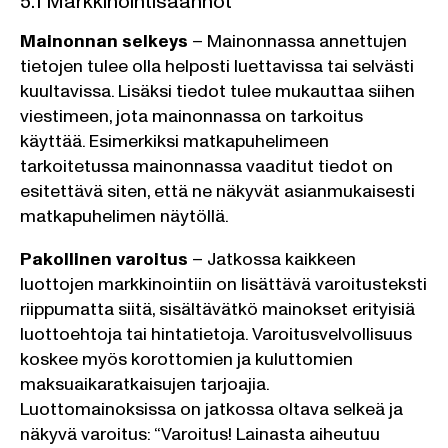
5.1 Markkinointisäännöt
Mainonnan selkeys
– Mainonnassa annettujen
tietojen tulee olla helposti luettavissa tai selvästi
kuultavissa. Lisäksi tiedot tulee mukauttaa siihen
viestimeen, jota mainonnassa on tarkoitus
käyttää. Esimerkiksi matkapuhelimeen
tarkoitetussa mainonnassa vaaditut tiedot on
esitettävä siten, että ne näkyvät asianmukaisesti
matkapuhelimen näytöllä.
Pakollinen varoitus
– Jatkossa kaikkeen
luottojen markkinointiin on lisättävä varoitusteksti
riippumatta siitä, sisältävätkö mainokset erityisiä
luottoehtoja tai hintatietoja. Varoitusvelvollisuus
koskee myös korottomien ja kuluttomien
maksuaikaratkaisujen tarjoajia.
Luottomainoksissa on jatkossa oltava selkeä ja
näkyvä varoitus: “Varoitus! Lainasta aiheutuu