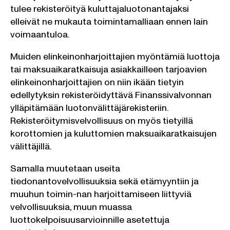
tulee rekisteröityä kuluttajaluotonantajaksi
elleivät ne mukauta toimintamalliaan ennen lain
voimaantuloa.
Muiden elinkeinonharjoittajien myöntämiä luottoja
tai maksuaikaratkaisuja asiakkailleen tarjoavien
elinkeinonharjoittajien on niin ikään tietyin
edellytyksin rekisteröidyttävä Finanssivalvonnan
ylläpitämään luotonvälittäjärekisteriin.
Rekisteröitymisvelvollisuus on myös tietyillä
korottomien ja kuluttomien maksuaikaratkaisujen
välittäjillä.
Samalla muutetaan useita
tiedonantovelvollisuuksia sekä etämyyntiin ja
muuhun toimin-nan harjoittamiseen liittyviä
velvollisuuksia, muun muassa
luottokelpoisuusarvioinnille asetettuja