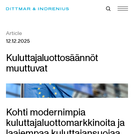
Skip
to
content
Article
12.12.2025
Kuluttajaluottosäännöt
muuttuvat
Kohti modernimpia
kuluttajaluottomarkkinoita ja
laajempaa kuluttajansuojaa