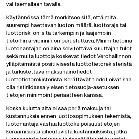
valitsemallaan tavalla.
Käytännössä tämä merkitsee sitä, että mitä
suurempi haettavan luoton määrä, luottoraja tai
luottoriski on, sitä tarkempiin ja laajempiin
tietoihin arvioinnin on perustuttava. Minimitietoina
luotonantajan on aina selvitettävä kuluttajan tulot
sekä muita luottoja koskevat tiedot Verohallinnon
ylläpitämästä positiivisesta luottotietorekisteristä
ja tarkistettava maksuhäiriötiedot
luottotietorekisteristä. Kerättävät tiedot eivät saa
olla ristiriidassa yleisen tietosuoja-asetuksen
tietojen minimointiperiaatteen kanssa.
Koska kuluttajalta ei saa periä maksuja tai
kustannuksia ennen luottosopimuksen tekemistä,
luotonantaja vastaa luottokelpoisuustietojen
keräämisestä aiheutuvista kustannuksista, jotka