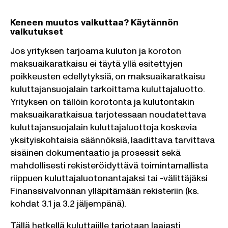
Keneen muutos vaikuttaa? Käytännön
vaikutukset
Jos yrityksen tarjoama kuluton ja koroton
maksuaikaratkaisu ei täytä yllä esitettyjen
poikkeusten edellytyksiä, on maksuaikaratkaisu
kuluttajansuojalain tarkoittama kuluttajaluotto.
Yrityksen on tällöin korotonta ja kulutontakin
maksuaikaratkaisua tarjotessaan noudatettava
kuluttajansuojalain kuluttajaluottoja koskevia
yksityiskohtaisia säännöksiä, laadittava tarvittava
sisäinen dokumentaatio ja prosessit sekä
mahdollisesti rekisteröidyttävä toimintamallista
riippuen kuluttajaluotonantajaksi tai -välittäjäksi
Finanssivalvonnan ylläpitämään rekisteriin (ks.
kohdat 3.1 ja 3.2 jäljempänä).
Tällä hetkellä kuluttajille tarjotaan laajasti