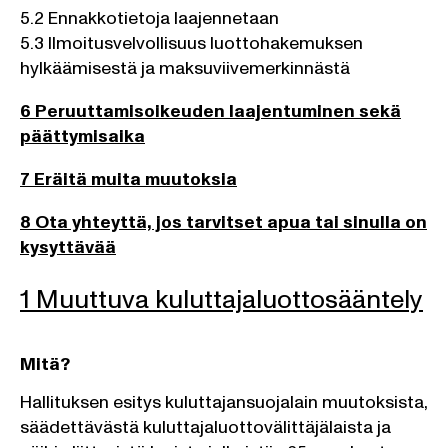
5.2 Ennakkotietoja laajennetaan
5.3 Ilmoitusvelvollisuus luottohakemuksen
hylkäämisestä ja maksuviivemerkinnästä
6 Peruuttamisoikeuden laajentuminen sekä
päättymisaika
7 Eräitä muita muutoksia
8 Ota yhteyttä, jos tarvitset apua tai sinulla on
kysyttävää
1 Muuttuva kuluttajaluottosääntely
Mitä?
Hallituksen esitys kuluttajansuojalain muutoksista,
säädettävästä kuluttajaluottovälittäjälaista ja