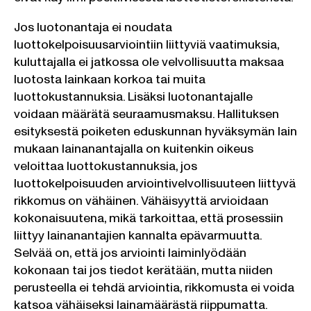
Jos luotonantaja ei noudata
luottokelpoisuusarviointiin liittyviä vaatimuksia,
kuluttajalla ei jatkossa ole velvollisuutta maksaa
luotosta lainkaan korkoa tai muita
luottokustannuksia. Lisäksi luotonantajalle
voidaan määrätä seuraamusmaksu. Hallituksen
esityksestä poiketen eduskunnan hyväksymän lain
mukaan lainanantajalla on kuitenkin oikeus
veloittaa luottokustannuksia, jos
luottokelpoisuuden arviointivelvollisuuteen liittyvä
rikkomus on vähäinen. Vähäisyyttä arvioidaan
kokonaisuutena, mikä tarkoittaa, että prosessiin
liittyy lainanantajien kannalta epävarmuutta.
Selvää on, että jos arviointi laiminlyödään
kokonaan tai jos tiedot kerätään, mutta niiden
perusteella ei tehdä arviointia, rikkomusta ei voida
katsoa vähäiseksi lainamäärästä riippumatta.