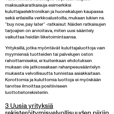
maksuaikaratkaisuja esimerkiksi
kuluttajaelektroniikan ja huonekalujen kaupassa
sekä erilaisilla verkkoalustoilla, mukaan lukien ns.
”buy now, pay later” -ratkaisut. Näiden ratkaisujen
tarjoajien on arvioitava, miten uusi sääntely
vaikuttaa heidän liiketoimintaansa.
Yrityksillä, jotka myöntävät kuluttajaluottoja vain
myymiensä tuotteiden tai palvelujen oston
rahoittamiseksi, ei kuitenkaan ehdotuksen
mukaan ole jatkossakaan rahanpesusääntelyn
mukaista velvollisuutta tunnistaa asiakkaitaan.
Korottomia ja kuluttomia luottoja ei myöskään
tarvitse ilmoittaa positiiviseen
luottotietorekisteriin.
3 Uusia yrityksiä
rekisteröitymisvelvollisuuden piiriin