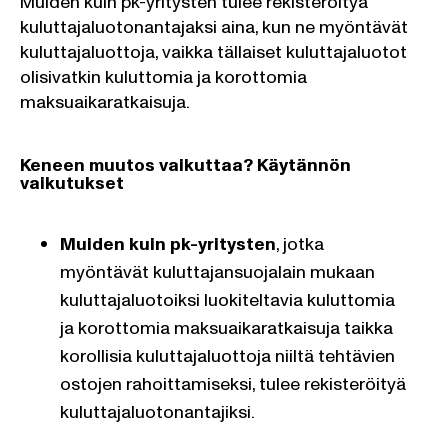
Muiden kuin pk-yritysten tulee rekisteröityä
kuluttajaluotonantajaksi aina, kun ne myöntävät
kuluttajaluottoja, vaikka tällaiset kuluttajaluotot
olisivatkin kuluttomia ja korottomia
maksuaikaratkaisuja.
Keneen muutos vaikuttaa? Käytännön
vaikutukset
Muiden kuin pk-yritysten
, jotka
myöntävät kuluttajansuojalain mukaan
kuluttajaluotoiksi luokiteltavia kuluttomia
ja korottomia maksuaikaratkaisuja taikka
korollisia kuluttajaluottoja niiltä tehtävien
ostojen rahoittamiseksi, tulee rekisteröityä
kuluttajaluotonantajiksi.