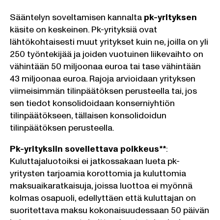
Sääntelyn soveltamisen kannalta
pk-yrityksen
käsite on keskeinen. Pk-yrityksiä ovat
lähtökohtaisesti muut yritykset kuin ne, joilla on yli
250 työntekijää ja joiden vuotuinen liikevaihto on
vähintään 50 miljoonaa euroa tai tase vähintään
43 miljoonaa euroa. Rajoja arvioidaan yrityksen
viimeisimmän tilinpäätöksen perusteella tai, jos
sen tiedot konsolidoidaan konserniyhtiön
tilinpäätökseen, tällaisen konsolidoidun
tilinpäätöksen perusteella.
Pk-yrityksiin sovellettava poikkeus**
:
Kuluttajaluotoiksi ei jatkossakaan lueta pk-
yritysten tarjoamia korottomia ja kuluttomia
maksuaikaratkaisuja, joissa luottoa ei myönnä
kolmas osapuoli, edellyttäen että kuluttajan on
suoritettava maksu kokonaisuudessaan 50 päivän