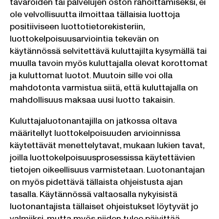
tavaroiden tai palvelujen oston rahoittamiseksi, ei
ole velvollisuutta ilmoittaa tällaisia luottoja
positiiviseen luottotietorekisteriin,
luottokelpoisuusarviointia tekevän on
käytännössä selvitettävä kuluttajilta kysymällä tai
muulla tavoin myös kuluttajalla olevat korottomat
ja kuluttomat luotot. Muutoin sille voi olla
mahdotonta varmistua siitä, että kuluttajalla on
mahdollisuus maksaa uusi luotto takaisin.
Kuluttajaluotonantajilla on jatkossa oltava
määritellyt luottokelpoisuuden arvioinnissa
käytettävät menettelytavat, mukaan lukien tavat,
joilla luottokelpoisuusprosessissa käytettävien
tietojen oikeellisuus varmistetaan. Luotonantajan
on myös pidettävä tällaista ohjeistusta ajan
tasalla. Käytännössä valtaosalla nykyisistä
luotonantajista tällaiset ohjeistukset löytyvät jo
valmiiksi, mutta myös niiden tulee päivittää