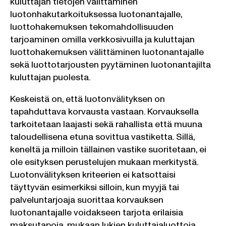
kuluttajan tietojen välittäminen
luotonhakutarkoituksessa luotonantajalle,
luottohakemuksen tekomahdollisuuden
tarjoaminen omilla verkkosivuilla ja kuluttajan
luottohakemuksen välittäminen luotonantajalle
sekä luottotarjousten pyytäminen luotonantajilta
kuluttajan puolesta.
Keskeistä on, että luotonvälityksen on
tapahduttava korvausta vastaan. Korvauksella
tarkoitetaan laajasti sekä rahallista että muuna
taloudellisena etuna sovittua vastiketta. Sillä,
keneltä ja milloin tällainen vastike suoritetaan, ei
ole esityksen perustelujen mukaan merkitystä.
Luotonvälityksen kriteerien ei katsottaisi
täyttyvän esimerkiksi silloin, kun myyjä tai
palveluntarjoaja suorittaa korvauksen
luotonantajalle voidakseen tarjota erilaisia
maksutapoja, mukaan lukien kuluttajaluottoja,