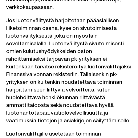
verkkokaupassaan.
Jos luotonvälitystä harjoitetaan pääasiallisen
liiketoiminnan osana, kyse on sivutoimisesta
luotonvälityksestä, joka on myös lain
soveltamisalalla. Luotonvälitystä sivutoimisesti
omien kulutushyödykkeiden oston
rahoittamiseksi tarjoavan pk-yrityksen ei
kuitenkaan tarvitse rekisteröityä luotonvälittäjäksi
Finanssivalvonnan rekisteriin. Tällaisenkin pk-
yrityksen on kuitenkin noudatettava toiminnan
harjoittamiseen liittyviä velvoitteita, kuten
huolehdittava henkilökunnan riittävästä
ammattitaidosta sekä noudatettava hyvää
luotonantotapaa, vaitiolovelvollisuutta ja
vaatimuksia tietojen ja asiakirjojen säilyttämiselle.
Luotonvälittäjille asetetaan toiminnan