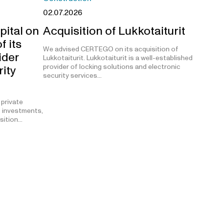
02.07.2026
pital on
Acquisition of Lukkotaiturit
f its
We advised CERTEGO on its acquisition of
ider
Lukkotaiturit. Lukkotaiturit is a well-established
provider of locking solutions and electronic
rity
security services…
 private
t investments,
isition…