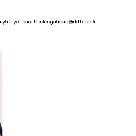
lla yhteydessä:
thinkingahead@dittmar.fi
.