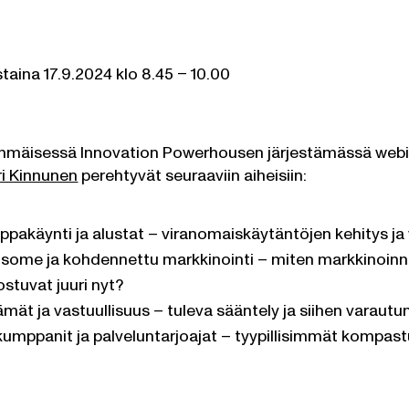
staina 17.9.2024 klo 8.45 – 10.00
mmäisessä Innovation Powerhousen järjestämässä webi
ri Kinnunen
perehtyvät seuraaviin aiheisiin:
pakäynti ja alustat – viranomaiskäytäntöjen kehitys ja
i, some ja kohdennettu markkinointi – miten markkinoin
ostuvat juuri nyt?
ämät ja vastuullisuus – tuleva sääntely ja siihen varaut
umppanit ja palveluntarjoajat – tyypillisimmät kompast