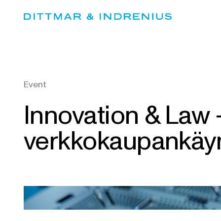
Skip
to
content
Event
Innovation & Law 
verkkokaupankäynt