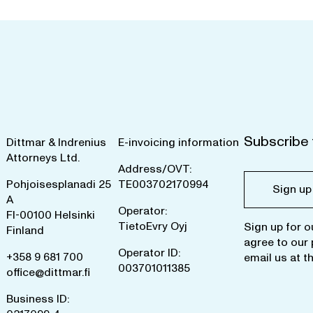
Subscribe 
Dittmar & Indrenius
E-invoicing information
Attorneys Ltd.
Address/OVT:
Pohjoisesplanadi 25
TE003702170994
Sign up
A
Operator:
FI-00100 Helsinki
TietoEvry Oyj
Sign up for o
Finland
agree to our
Operator ID:
+358 9 681 700
email us at
t
003701011385
office@dittmar.fi
Business ID: