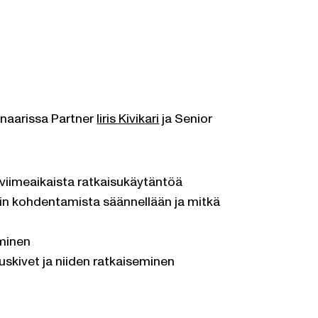
naarissa Partner
Iiris Kivikari
ja Senior
 viimeaikaista ratkaisukäytäntöä
nin kohdentamista säännellään ja mitkä
uminen
uskivet ja niiden ratkaiseminen