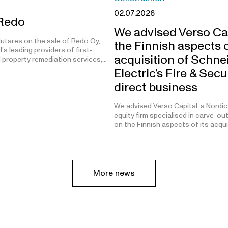
02.07.2026
 Redo
We advised Verso Ca
utares on the sale of Redo Oy,
the Finnish aspects o
’s leading providers of first-
acquisition of Schne
 property remediation services,…
Electric’s Fire & Secu
direct business
We advised Verso Capital, a Nordic
equity firm specialised in carve-ou
on the Finnish aspects of its acqu
More news