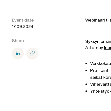
Event date
Webinaari tii
17.09.2024
Share
Syksyn ensi
Attorney
Ina
Verkkokaup
Profiloint
seikat kor
Viherväitt
Yhteistyök