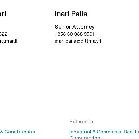
ari
Inari Paila
Senior Attorney
522
+358 50 388 9591
ittmar.fi
inari.paila@dittmar.fi
Reference
 & Construction
Industrial & Chemicals, Real E
Construction