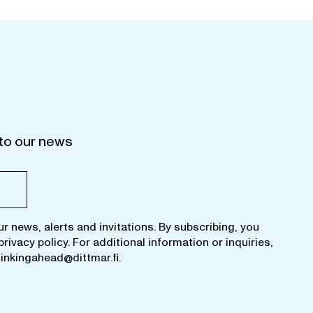
to our news
ur news, alerts and invitations. By subscribing, you
privacy policy
. For additional information or inquiries,
hinkingahead@dittmar.fi
.