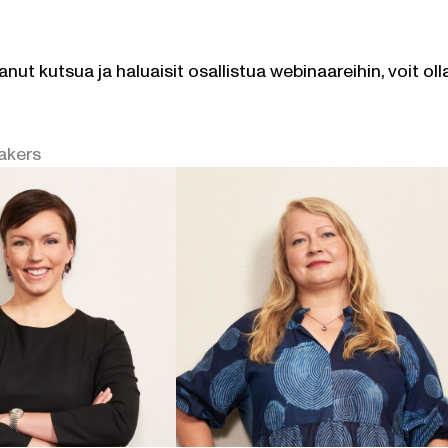
anut kutsua ja haluaisit osallistua webinaareihin, voit o
akers