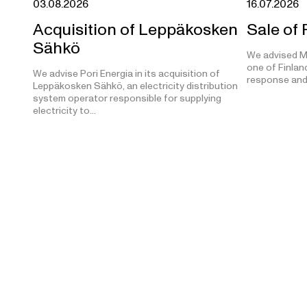
03.08.2026
16.07.2026
Acquisition of Leppäkosken
Sale of
Sähkö
We advised M
one of Finland
We advise Pori Energia in its acquisition of
response and
Leppäkosken Sähkö, an electricity distribution
system operator responsible for supplying
electricity to…