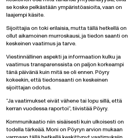
se koske pelkästään ympäristöasioita, vaan on
laajempi käsite.
Sijoittajia on toki erilaisia, mutta tällä hetkellä on
ollut aikamoinen murroskausi, ja tiedon saanti on
keskeinen vaatimus ja tarve.
Viestinnällinen aspekti ja informaation kulku ja
vaatimus transparenssista on paljon korkeampi
tänä päivänä kuin mitä se oli ennen. Pöyry
kokeekin, että tiedonsaanti on keskeinen
sijoittajan odotus.
”Ja vaatimukset eivät vähene tai lopu sillä, että
kerran vuodessa raportoi”, tiivistää Pöyry.
Kommunikaatio niin sisäisesti kuin ulkoisesti on
todella tärkeää. Moni on Pöyryn arvion mukaan
varmaan tällä hetkellä keskittynyt vaatimuksiin,