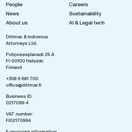
People
Careers
News
Sustainability
About us
AI & Legal tech
Dittmar & Indrenius
Attorneys Ltd.
Pohjoisesplanadi 25 A
FI-00100 Helsinki
Finland
+358 9 681 700
office@dittmar.fi
Business ID:
0217099-4
VAT number:
FI02170994
E-invoicing information