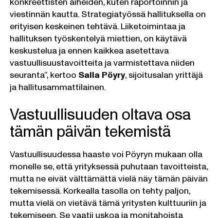
konkreettisten aiheiden, kuten raportoinnin ja
viestinnän kautta. Strategiatyössä hallituksella on
erityisen keskeinen tehtävä. Liiketoimintaa ja
hallituksen työskentelyä miettien, on käytävä
keskustelua ja ennen kaikkea asetettava
vastuullisuustavoitteita ja varmistettava niiden
seuranta”, kertoo
Salla Pöyry
, sijoitusalan yrittäjä
ja hallitusammattilainen.
Vastuullisuuden oltava osa
tämän päivän tekemistä
Vastuullisuudessa haaste voi Pöyryn mukaan olla
monelle se, että yrityksessä puhutaan tavoitteista,
mutta ne eivät välttämättä vielä näy tämän päivän
tekemisessä. Korkealla tasolla on tehty paljon,
mutta vielä on vietävä tämä yritysten kulttuuriin ja
tekemiseen. Se vaatii uskoa ja monitahoista