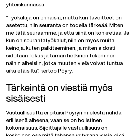
yhteiskunnassa.
”Työkaluja on erinäisiä, mutta kun tavoitteet on
asetettu, niin seuranta on todella tärkeää. Miten
me tätä seuraamme, ja että siinä on konkretiaa. Ja
kun on seurantatyökalut, niin on myös muita
keinoja, kuten palkitseminen, ja miten aidosti
sidotaan fokus ja tämän hetkinen tekeminen
näihin aiheisiin, jotka muuten vielä voivat tuntua
aika etäisiltä”, kertoo Pöyry.
Tärkeintä on viestiä myös
sisäisesti
Vastuullisuutta ei pitäisi Pöyryn mielestä nähdä
erillisenä aiheena, vaan se on holistinen
kokonaisuus. Sijoittajalle vastuullisuus on
keskeinen osa mitä tahansa yritysanalyysia, eikä