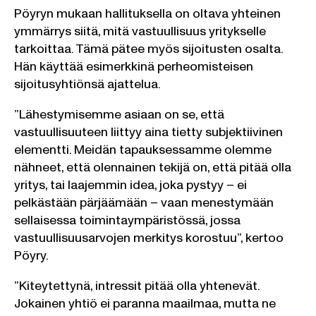
Pöyryn mukaan hallituksella on oltava yhteinen
ymmärrys siitä, mitä vastuullisuus yritykselle
tarkoittaa. Tämä pätee myös sijoitusten osalta.
Hän käyttää esimerkkinä perheomisteisen
sijoitusyhtiönsä ajattelua.
”Lähestymisemme asiaan on se, että
vastuullisuuteen liittyy aina tietty subjektiivinen
elementti. Meidän tapauksessamme olemme
nähneet, että olennainen tekijä on, että pitää olla
yritys, tai laajemmin idea, joka pystyy – ei
pelkästään pärjäämään – vaan menestymään
sellaisessa toimintaympäristössä, jossa
vastuullisuusarvojen merkitys korostuu”, kertoo
Pöyry.
”Kiteytettynä, intressit pitää olla yhtenevät.
Jokainen yhtiö ei paranna maailmaa, mutta ne