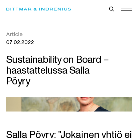
Skip
to
content
Article
07.02.2022
Sustainability on Board –
haastattelussa Salla
Pöyry
Salla Pöyry: ”Jokainen yhtiö ei