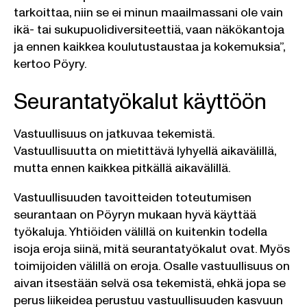
tarkoittaa, niin se ei minun maailmassani ole vain
ikä- tai sukupuolidiversiteettiä, vaan näkökantoja
ja ennen kaikkea koulutustaustaa ja kokemuksia”,
kertoo Pöyry.
Seurantatyökalut käyttöön
Vastuullisuus on jatkuvaa tekemistä.
Vastuullisuutta on mietittävä lyhyellä aikavälillä,
mutta ennen kaikkea pitkällä aikavälillä.
Vastuullisuuden tavoitteiden toteutumisen
seurantaan on Pöyryn mukaan hyvä käyttää
työkaluja. Yhtiöiden välillä on kuitenkin todella
isoja eroja siinä, mitä seurantatyökalut ovat. Myös
toimijoiden välillä on eroja. Osalle vastuullisuus on
aivan itsestään selvä osa tekemistä, ehkä jopa se
perus liikeidea perustuu vastuullisuuden kasvuun