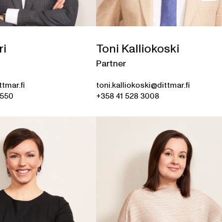
ri
Toni Kalliokoski
Partner
ttmar.fi
toni.kalliokoski@dittmar.fi
5550
+358 41 528 3008