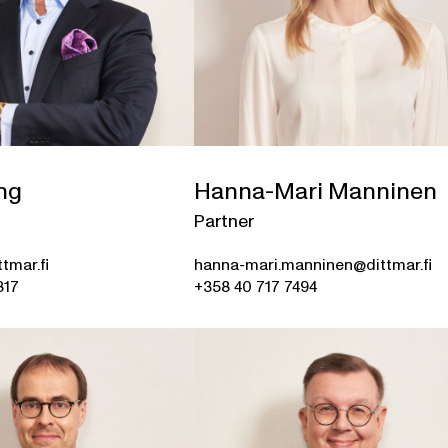
ng
Hanna-Mari Manninen
Partner
tmar.fi
hanna-mari.manninen@dittmar.fi
317
+358 40 717 7494