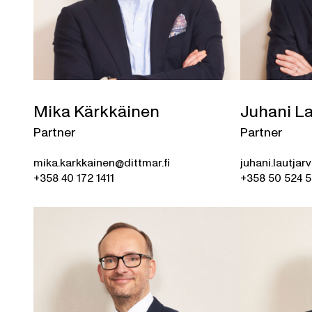
Mika Kärkkäinen
Juhani La
Partner
Partner
mika.karkkainen@dittmar.fi
juhani.lautjarv
+358 40 172 1411
+358 50 524 