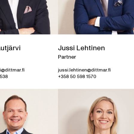
utjärvi
Jussi Lehtinen
Partner
i@dittmar.fi
jussi.lehtinen@dittmar.fi
5538
+358 50 598 1570