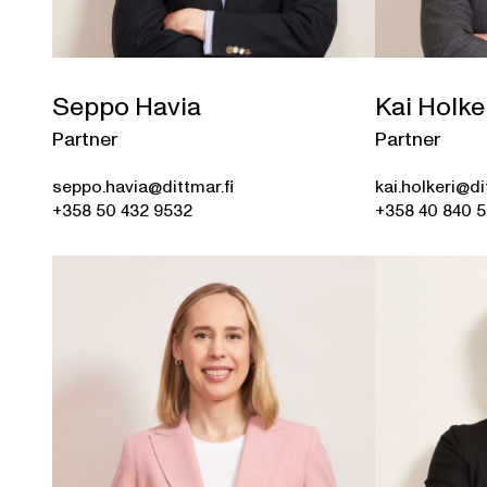
Seppo Havia
Kai Holke
Partner
Partner
seppo.havia@dittmar.fi
kai.holkeri@di
+358 50 432 9532
+358 40 840 