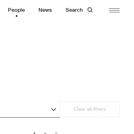
People
News
Search
Clear all filters