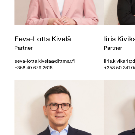
Eeva-Lotta Kivelä
Iiris Kivik
Partner
Partner
eeva-lotta.kivela@dittmar.fi
iiris.kivikari@d
+358 40 679 2616
+358 50 341 