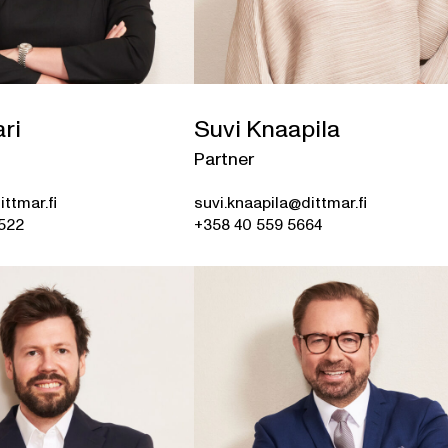
ari
Suvi Knaapila
Partner
ittmar.fi
suvi.knaapila@dittmar.fi
0522
+358 40 559 5664