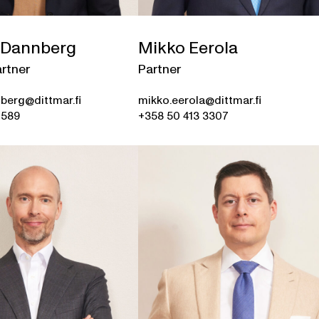
e Dannberg
Mikko Eerola
rtner
Partner
nberg@dittmar.fi
mikko.eerola@dittmar.fi
0589
+358 50 413 3307