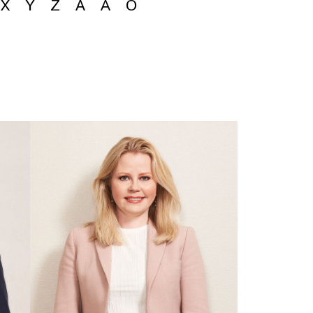
X
Y
Z
Å
Ä
Ö