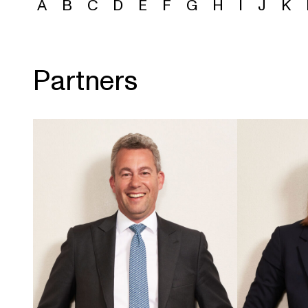
A
B
C
D
E
F
G
H
I
J
K
Partners