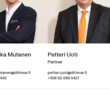
ka Mutanen
Petteri Uoti
Partner
tanen@dittmar.fi
petteri.uoti@dittmar.fi
0642
+358 50 599 0427