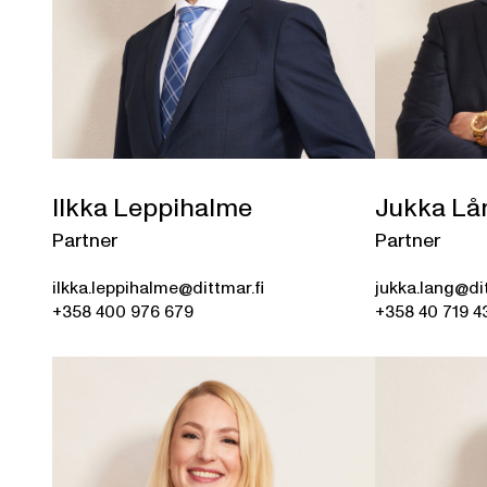
Ilkka Leppihalme
Jukka Lå
Partner
Partner
ilkka.leppihalme@dittmar.fi
jukka.lang@dit
+358 400 976 679
+358 40 719 4