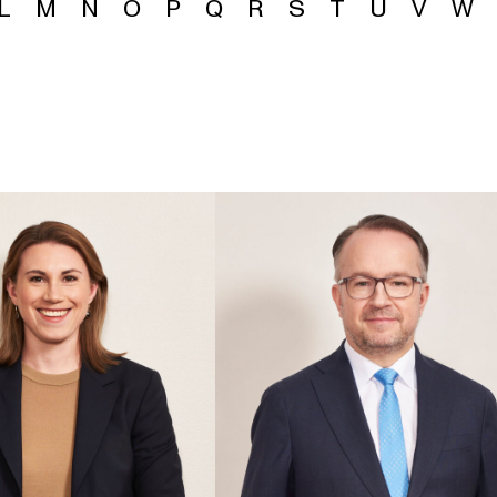
L
M
N
O
P
Q
R
S
T
U
V
W