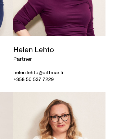
Helen Lehto
Partner
helen.lehto@dittmar.fi
+358 50 537 7229